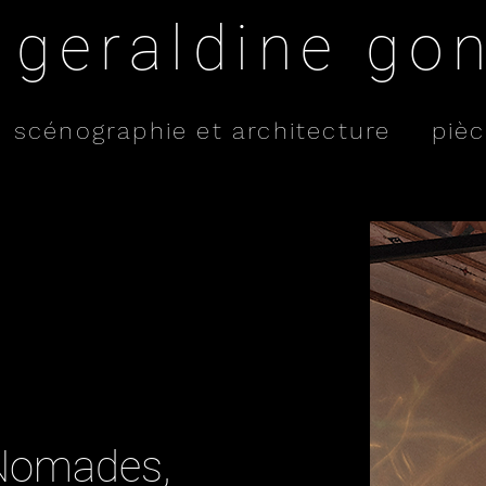
geraldine go
scénographie et architecture
pièc
 Nomades,