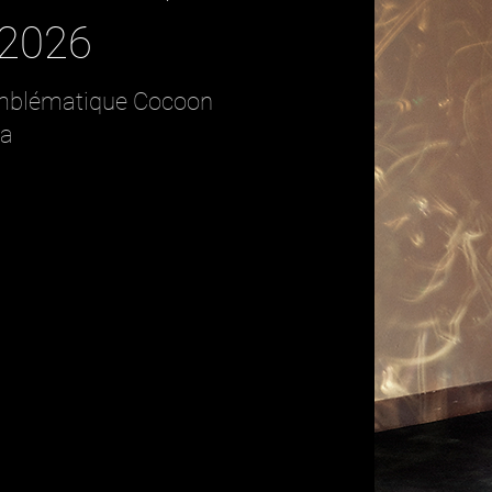
 2026
'emblématique Cocoon
na